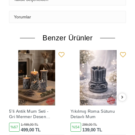
Yorumlar
Benzer Ürünler
5'li Antik Mum Seti -
Yıkılmış Roma Sütunu
H
Gri Mermer Desen
Detaylı Mum
Özel Seri Tamamı
1.499,00 TL
299,00 TL
%67
%54
Mum
499,00 TL
139,00 TL