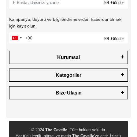
Gönder
Kampanya, duyuru ve bilgilendirmelerden haberdar olmak
için kayıt olun.
Gönder
Kurumsal
Kategoriler
Bize Ulaşın
© 2024
The Cavelle
. Tüm hakları saklıdır.
Her türlü içerik, görsel ve metin
The Cavelle
'ye aittir. İzinsiz