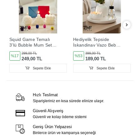
Squid Game Temalı
Hediyelik Tepside
H
3'lü Bubble Mum Seti
İskandinav Vazo Bebek
V
Yuvarlak - Üçgen -
Pudrası Kokulu Lotus
K
299,00 TL
399,00 TL
%17
%53
Kare
Mum ve Oda Kokusu
O
249,00 TL
189,00 TL
Sepete Ekle
Sepete Ekle
Hızlı Teslimat
Siparişleriniz en kısa sürede elinize ulaşır.
Güvenli Alışveriş
Güvenli ve kolay ödeme sistemi
Geniş Ürün Yelpazesi
Binlerce ürün ve kampanya seçeneği