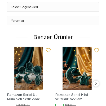
Taksit Seçenekleri
Yorumlar
Benzer Ürünler
Ramazan Serisi 6'Lı
Ramazan Serisi Hilal
R
Mum Seti Sedir Ağacı
ve Yıldız Ayyıldız
T
Kokulu
Tasarım İkili Mum Seti
A
1.399,00 TL
499,00 TL