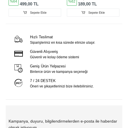
%64
%62
Sedir Ağacı Kokulu
499,00 TL
189,00 TL
Sepete Ekle
Sepete Ekle
Hızlı Teslimat
Siparişleriniz en kısa sürede elinize ulaşır.
Güvenli Alışveriş
Güvenli ve kolay ödeme sistemi
Geniş Ürün Yelpazesi
Binlerce ürün ve kampanya seçeneği
7 / 24 DESTEK
Öneri ve şikayetlerinizi bize iletebilirsiniz.
Kampanya, duyuru, bilgilendirmelerden e-posta ile haberdar
olmak istiyorum.