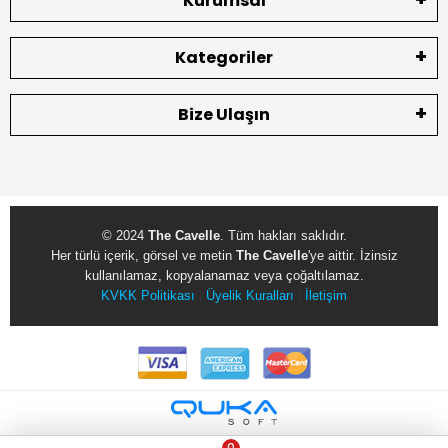
Kurumsal
Kategoriler
Bize Ulaşın
© 2024
The Cavelle
. Tüm hakları saklıdır.
Her türlü içerik, görsel ve metin
The Cavelle
'ye aittir. İzinsiz
kullanılamaz, kopyalanamaz veya çoğaltılamaz.
KVKK Politikası
|
Üyelik Kuralları
|
İletişim
0