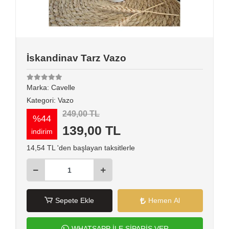
İskandinav Tarz Vazo
Marka:
Cavelle
Kategori:
Vazo
249,00 TL
%44
139,00 TL
indirim
14,54 TL 'den başlayan taksitlerle
Sepete Ekle
Hemen Al
WHATSAPP İLE SİPARİŞ VER