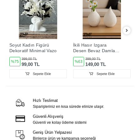
Soyut Kadın Figürü
İkili Hasır Izgara
B
Dekoratif Minimal Vazo
Desen Beyaz Damla
D
Vazo Set
S
399,00 TL
399,00 TL
%75
%63
99,00 TL
149,00 TL
Sepete Ekle
Sepete Ekle
Hızlı Teslimat
Siparişleriniz en kısa sürede elinize ulaşır.
Güvenli Alışveriş
Güvenli ve kolay ödeme sistemi
Geniş Ürün Yelpazesi
Binlerce ürün ve kampanya seçeneği