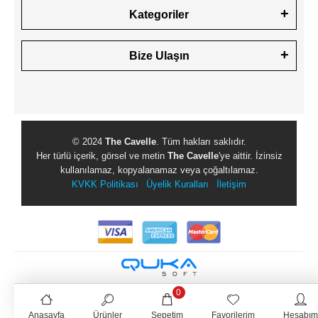
Kategoriler
Bize Ulaşın
© 2024
The Cavelle
. Tüm hakları saklıdır.
Her türlü içerik, görsel ve metin
The Cavelle
'ye aittir. İzinsiz
kullanılamaz, kopyalanamaz veya çoğaltılamaz.
KVKK Politikası
|
Üyelik Kuralları
|
İletişim
0
Anasayfa
Ürünler
Sepetim
Favorilerim
Hesabım