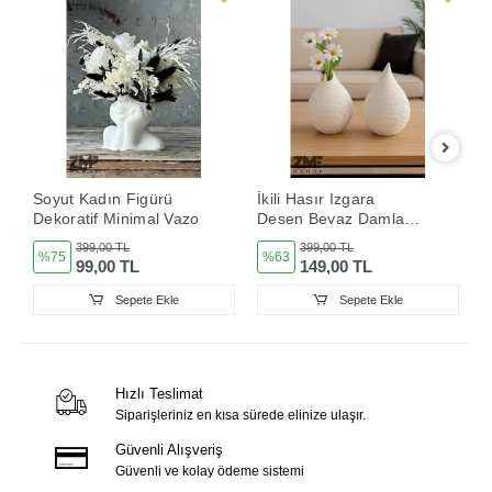
Soyut Kadın Figürü
İkili Hasır Izgara
B
Dekoratif Minimal Vazo
Desen Beyaz Damla
D
Vazo Set
S
399,00 TL
399,00 TL
%75
%63
99,00 TL
149,00 TL
Sepete Ekle
Sepete Ekle
Hızlı Teslimat
Siparişleriniz en kısa sürede elinize ulaşır.
Güvenli Alışveriş
Güvenli ve kolay ödeme sistemi