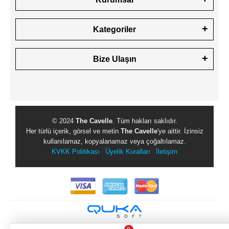
Kategoriler
Bize Ulaşın
© 2024
The Cavelle
. Tüm hakları saklıdır.
Her türlü içerik, görsel ve metin
The Cavelle
'ye aittir. İzinsiz
kullanılamaz, kopyalanamaz veya çoğaltılamaz.
KVKK Politikası
|
Üyelik Kuralları
|
İletişim